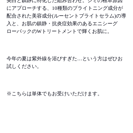
美白と鎮静に特化した組み合わせ。
シミの根本原因
にアプローチする、
10
種類のブライトニング成分が
配合された美容成分
(
ルーセントブライトセラム
)
の導
入と、お肌の鎮静・抗炎症効果のあるエニシーグ
ローパックの
W
トリートメントで輝くお肌に。
今年の夏は紫外線を浴びすぎた
…
という方はぜひお
試しください。
※
こちらは単体でもお受けいただけます。