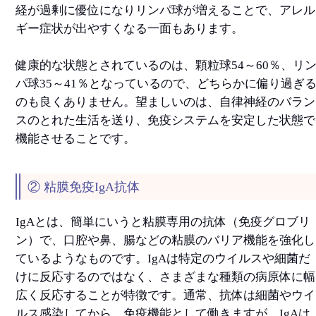
経が過剰に優位になりリンパ球が増えることで、アレル
ギー症状が出やすくなる一面もあります。
健康的な状態とされているのは、顆粒球54～60％、リ
パ球35～41％となっているので、どちらかに偏り過ぎ
のも良くありません。望ましいのは、自律神経のバラン
スのとれた生活を送り、免疫システムを安定した状態で
機能させることです。
② 粘膜免疫IgA抗体
IgAとは、簡単にいうと粘膜専用の抗体（免疫グロブリ
ン）で、口腔や鼻、腸などの粘膜のバリア機能を強化し
ているようなものです。IgAは特定のウイルスや細菌だ
けに反応するのではなく、さまざまな種類の病原体に幅
広く反応することが特徴です。通常、抗体は細菌やウイ
ルス感染してから、免疫機能として働きますが、IgAは