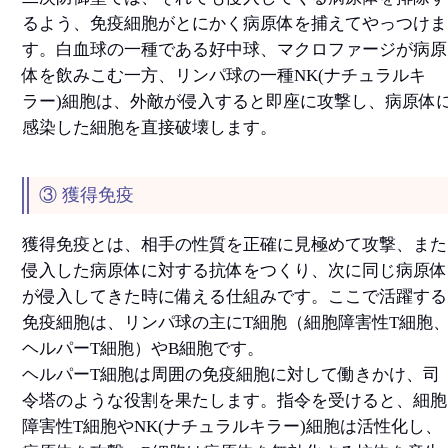
るよう、免疫細胞がとにかく病原体を捕えてやっつけま
す。白血球の一種である好中球、マクロファージが病原
体を飲みこむ一方、リンパ球の一種NK(ナチュラルキ
ラー)細胞は、外敵が侵入すると即座に攻撃し、病原体
感染した細胞を直接破壊します。
③ 獲得免疫
獲得免疫とは、相手の性質を正確に見極めて攻撃、また
侵入した病原体に対する抗体をつくり、次に同じ病原体
が侵入してきた時に備える仕組みです。ここで活躍する
免疫細胞は、リンパ球の主にT細胞（細胞障害性T細胞
ヘルパーT細胞）やB細胞です。
ヘルパーT細胞は周囲の免疫細胞に対して働きかけ、司
令塔のような役割を果たします。指令を受けると、細胞
障害性T細胞やNK(ナチュラルキラー)細胞は活性化し、