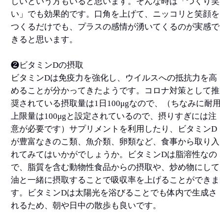
しいという方もいると思います。そんな時は「つくり笑
い」でも効果的です。口角を上げて、ニッコリと笑顔を
つくるだけでも、プラスの感情が湧いてくるのが実感で
きると思います。
❷ビタミンDの摂取
ビタミンDは免疫力を強化し、ウイルスへの抵抗力を高
めることが分かってきたようです。コロナ対策として推
奨されている摂取量は1日100μgなので、（ちなみに耐
上限量は100μgと設定されているので、摂りすぎには注
意が必要です）サプリメントを利用したり、ビタミンD
が豊富なきのこ類、魚介類、卵類など、食事から取り入
れてみてはいかがでしょうか。ビタミンDは脂溶性なの
で、脂質を含む動物性食品からの摂取や、炒め物にして
油と一緒に摂取することで吸収率を上げることができま
す。ビタミンDは太陽光を浴びることでも体内で生成さ
れるため、朝や日中の散歩も良いです。