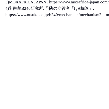
3)MOXAFRICA JAPAN . https://www.moxafrica-japan.com/
4)乳酸菌B240研究所. 予防の立役者「IgA抗体」.
https://www.otsuka.co.jp/b240/mechanism/mechanism2.htm