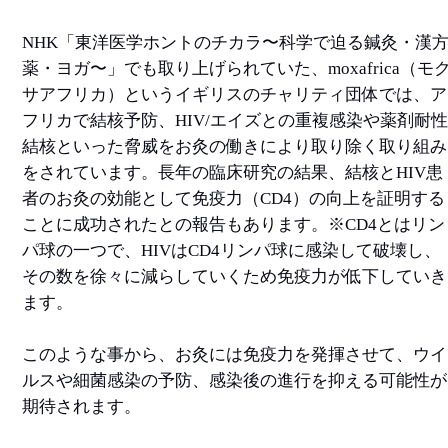
NHK「東洋医学ホントのチカラ〜科学で迫る鍼灸・漢
薬・ヨガ〜」でも取り上げられていた、moxafrica（モ
サアフリカ）というイギリスのチャリティ団体では、ア
フリカで結核予防、HIV/エイズとの重複感染や薬剤耐
結核といった脅威をお灸の働きにより取り除く取り組み
をされています。長年の臨床研究の結果、結核とHIV患
者のお灸の効能として免疫力（CD4）の向上を証明する
ことに成功されたとの報告もあります。※CD4とはリン
パ球の一つで、HIVはCD4リンパ球に感染して破壊し、
その数を徐々に減らしていくため免疫力が低下していき
ます。
このような事から、お灸には免疫力を発揮させて、ウイ
ルスや細菌感染の予防、感染後の進行を抑える可能性が
期待されます。